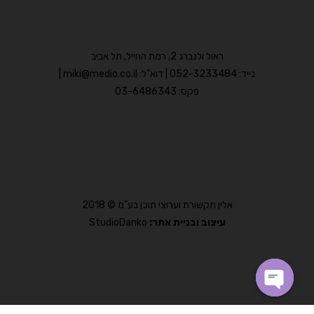
שמרו על קשר
ראול ולנברג 2, רמת החייל, תל אביב
נייד: 052-3233484 | דוא"ל: miki@medio.co.il |
פקס: 03-6486343
אלין תקשורת וערוצי תוכן בע”מ © 2018
עיצוב ובניית אתר:
StudioDanko