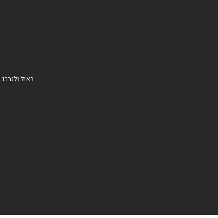
ראול ולנברג 2, רמת החייל, תל אביב