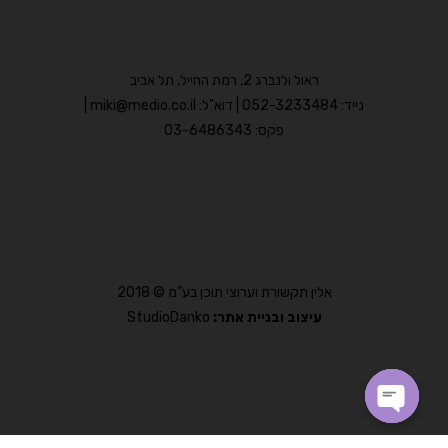
שמרו על קשר
ראול ולנברג 2, רמת החייל, תל אביב
נייד: 052-3233484 | דוא"ל: miki@medio.co.il |
פקס: 03-6486343
אלין תקשורת וערוצי תוכן בע”מ © 2018
עיצוב ובניית אתר:
StudioDanko